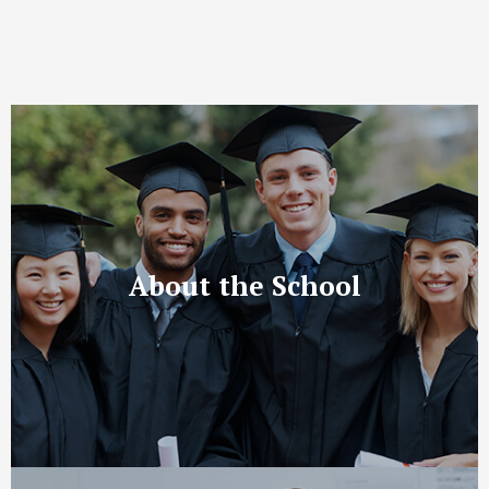
About the School