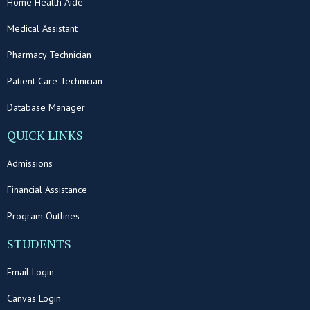
Home Health Aide
Medical Assistant
Pharmacy Technician
Patient Care Technician
Database Manager
QUICK LINKS
Admissions
Financial Assistance
Program Outlines
STUDENTS
Email Login
Canvas Login