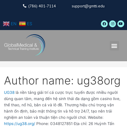
Skip
Search
(786) 401-7114
support@gmtti.edu
to
for:
content
F
I
Y
EN
ES
a
n
o
c
s
u
e
t
t
b
a
u
o
g
b
o
r
e
Men
k
a
m
Author name: ug38org
UG38
là nền tảng giải trí cá cược trực tuyến được nhiều người
dùng quan tâm, mang đến hệ sinh thái đa dạng gồm casino live,
thể thao, nổ hũ, bắn cá và lô đề. Thương hiệu chú trọng vận
hành ổn định, bảo mật thông tin và hỗ trợ 24/7, tạo nên trải
nghiệm an toàn và thuận tiện cho người chơi. Website:
https://ug38.org/
Phone: 0348127851 Địa chỉ: 26 Huỳnh Tấn