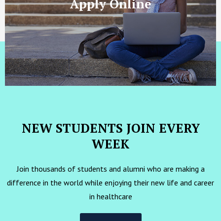
Apply Online
NEW STUDENTS JOIN EVERY
WEEK
Join thousands of students and alumni who are making a
difference in the world while enjoying their new life and career
in healthcare