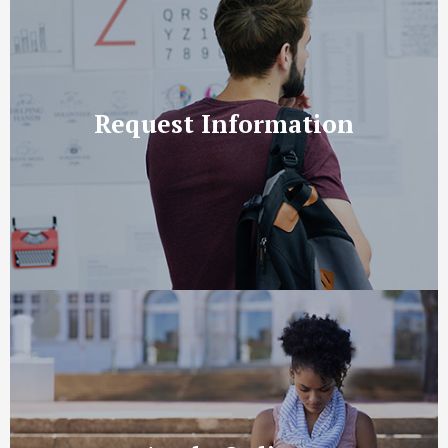
Request Information