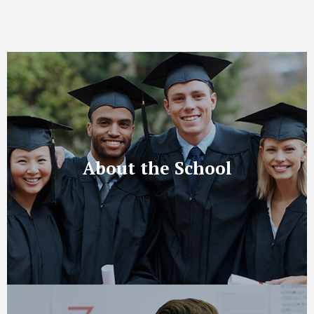
About the School