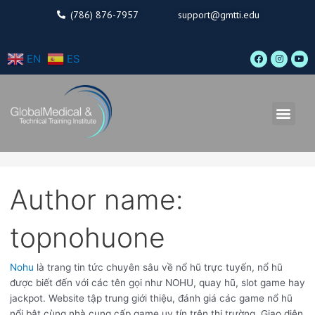
Skip
Search
(786) 876-7957
support@gmtti.edu
to
for:
content
F
I
Y
EN
ES
a
n
o
c
s
u
e
t
t
b
a
u
o
g
b
o
r
e
Men
k
a
m
Author name:
topnohuone
Nohu
là trang tin tức chuyên sâu về nổ hũ trực tuyến, nổ hũ
được biết đến với các tên gọi như NOHU, quay hũ, slot game hay
jackpot. Website tập trung giới thiệu, đánh giá các game nổ hũ
nổi bật cùng nhà cung cấp game uy tín trên thị trường. Giao diện