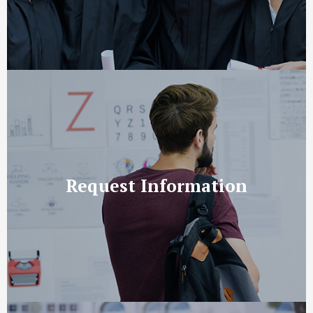
Request Information