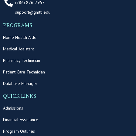
(786) 876-7957
support@gmtti.edu
PROGRAMS
Home Health Aide
Medical Assistant
Pharmacy Technician
Patient Care Technician
Database Manager
QUICK LINKS
Admissions
Financial Assistance
Program Outlines