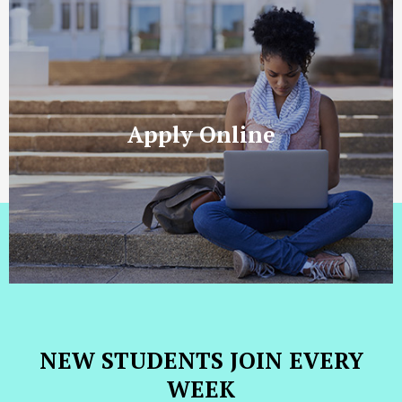
Apply Online
NEW STUDENTS JOIN EVERY
WEEK