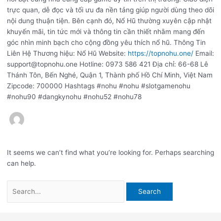
trực quan, dễ đọc và tối ưu đa nền tảng giúp người dùng theo dõi
nội dung thuận tiện. Bên cạnh đó, Nổ Hũ thường xuyên cập nhật
khuyến mãi, tin tức mới và thông tin cần thiết nhằm mang đến
góc nhìn minh bạch cho cộng đồng yêu thích nổ hũ. Thông Tin
Liên Hệ Thương hiệu: Nổ Hũ Website:
https://topnohu.one/
Email:
support@topnohu.one Hotline: 0973 586 421 Địa chỉ: 66-68 Lê
Thánh Tôn, Bến Nghé, Quận 1, Thành phố Hồ Chí Minh, Việt Nam
Zipcode: 700000 Hashtags #nohu #nohu #slotgamenohu
#nohu90 #dangkynohu #nohu52 #nohu78
It seems we can’t find what you’re looking for. Perhaps searching
can help.