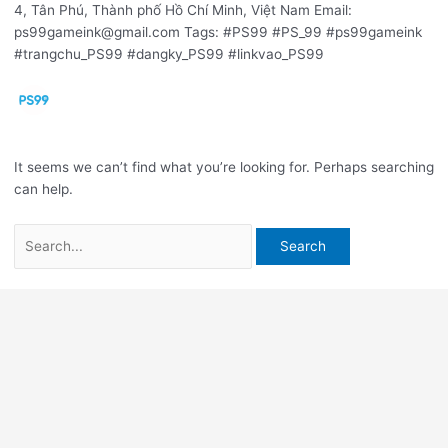
4, Tân Phú, Thành phố Hồ Chí Minh, Việt Nam Email:
ps99gameink@gmail.com Tags: #PS99 #PS_99 #ps99gameink
#trangchu_PS99 #dangky_PS99 #linkvao_PS99
It seems we can’t find what you’re looking for. Perhaps searching
can help.