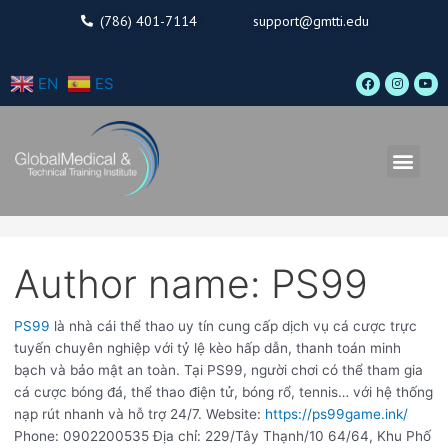
Skip
Search
(786) 401-7114
support@gmtti.edu
to
for:
content
F
I
Y
EN
ES
a
n
o
c
s
u
e
t
t
b
a
u
o
g
b
o
r
e
Men
k
a
m
Author name: PS99
PS99
là nhà cái thể thao uy tín cung cấp dịch vụ cá cược trực
tuyến chuyên nghiệp với tỷ lệ kèo hấp dẫn, thanh toán minh
bạch và bảo mật an toàn. Tại PS99, người chơi có thể tham gia
cá cược bóng đá, thể thao điện tử, bóng rổ, tennis… với hệ thống
nạp rút nhanh và hỗ trợ 24/7. Website:
https://ps99game.ink/
Phone: 0902200535 Địa chỉ: 229/Tây Thạnh/10 64/64, Khu Phố