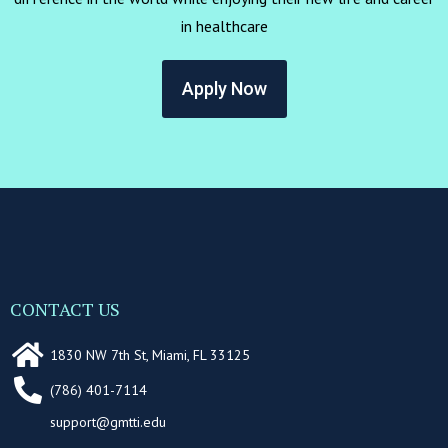
in healthcare
Apply Now
CONTACT US
1830 NW 7th St, Miami, FL 33125
(786) 401-7114
support@gmtti.edu