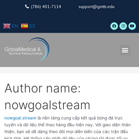
Skip
Search
(786) 401-7114
support@gmtti.edu
to
for:
content
F
I
Y
EN
ES
a
n
o
c
s
u
e
t
t
b
a
u
o
g
b
o
r
e
Men
k
a
m
Author name:
nowgoalstream
nowgoal.stream
là nền tảng cung cấp kết quả bóng đá trực
tuyến và dữ liệu thể thao hàng đầu hiện nay. Với giao diện thân
thiện, bạn sẽ dễ dàng theo dõi mọi diễn biến của các trận đấu
kịch tính. Hệ thống cập nhật dữ liệu của chúng tôi được tối ưu