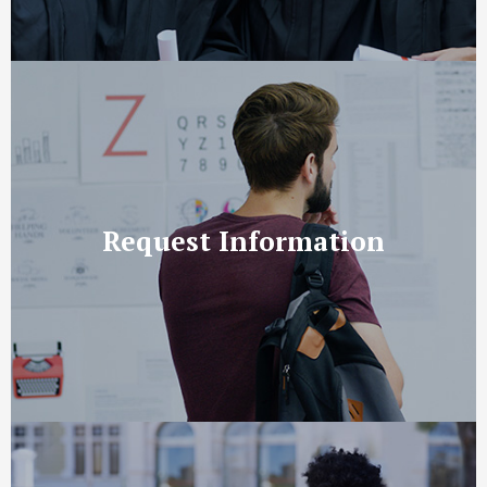
Request Information