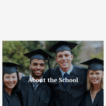
About the School