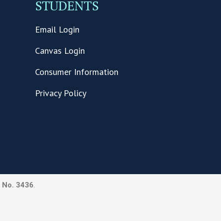
STUDENTS
Email Login
Canvas Login
Consumer Information
Privacy Policy
 No. 3436
.