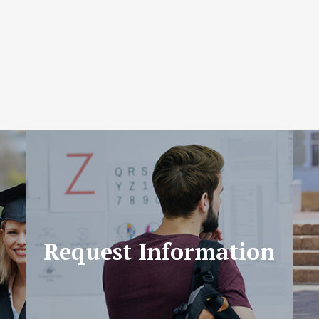
Request Information