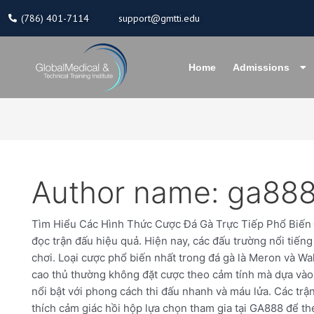
Skip
Search
(786) 401-7114
support@gmtti.edu
to
for:
content
Home
Admissions
Author name: ga888
Tìm Hiểu Các Hình Thức Cược Đá Gà Trực Tiếp Phổ Biến Đá 
đọc trận đấu hiệu quả. Hiện nay, các đấu trường nổi tiế
chơi. Loại cược phổ biến nhất trong đá gà là Meron và Wa
cao thủ thường không đặt cược theo cảm tính mà dựa vào 
nổi bật với phong cách thi đấu nhanh và máu lửa. Các trận
thích cảm giác hồi hộp lựa chọn tham gia tại GA888 để the