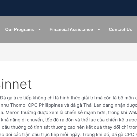
Our Programs
Financial Assistance
Contact Us
innet
gà trực tiếp không chỉ là hình thức giải trí mà còn là bộ môn 
ng như Thomo, CPC Philippines và đá gà Thái Lan đang nhận được
la. Meron thường được xem là chiến kê mạnh hơn, trong khi Wala
khả năng di chuyển, tốc độ ra đòn và thể lực của chiến kê trướ
 đấu thường có tính sát thương cao nên kết quả thay đổi chỉ tron
o dõi các trận đấu trực tiếp mỗi ngày. Trong khi đó, đá gà CPC P