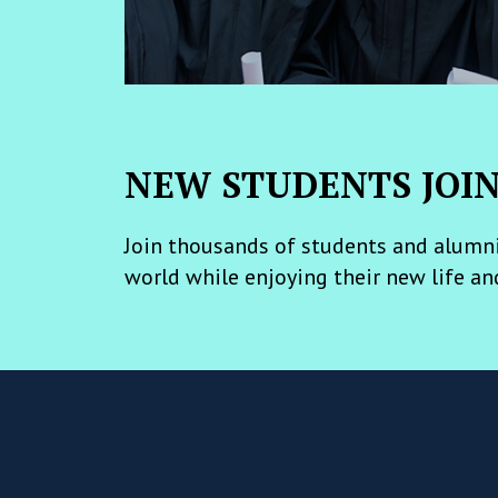
NEW STUDENTS JOI
Join thousands of students and alumni
world while enjoying their new life an