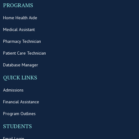
PROGRAMS
Home Health Aide
Medical Assistant
Pharmacy Technician
Patient Care Technician
Database Manager
QUICK LINKS
Admissions
Financial Assistance
Program Outlines
STUDENTS
Email Login