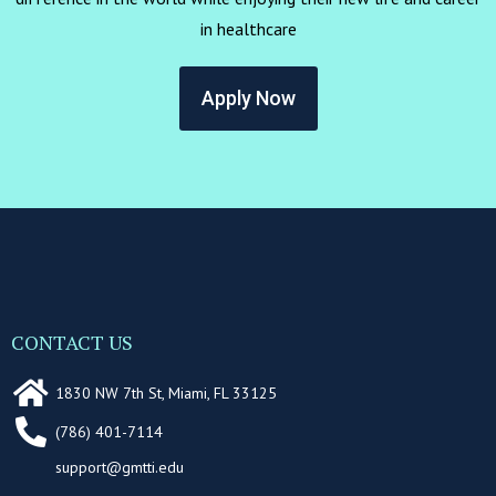
in healthcare
Apply Now
CONTACT US
1830 NW 7th St, Miami, FL 33125
(786) 401-7114
support@gmtti.edu