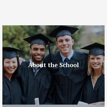
About the School