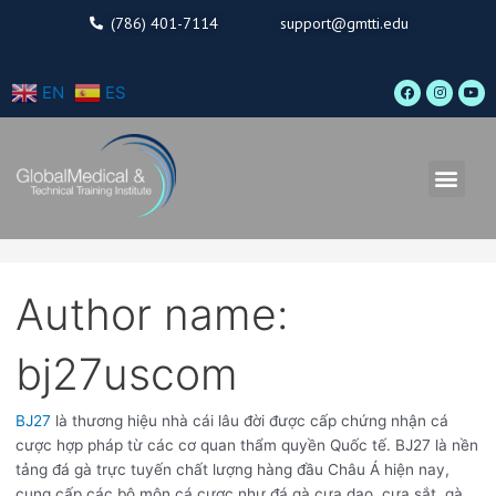
Skip
Search
(786) 401-7114
support@gmtti.edu
to
for:
content
F
I
Y
EN
ES
a
n
o
c
s
u
e
t
t
b
a
u
o
g
b
o
r
e
Men
k
a
m
Author name:
bj27uscom
BJ27
là thương hiệu nhà cái lâu đời được cấp chứng nhận cá
cược hợp pháp từ các cơ quan thẩm quyền Quốc tế. BJ27 là nền
tảng đá gà trực tuyến chất lượng hàng đầu Châu Á hiện nay,
cung cấp các bộ môn cá cược như đá gà cựa dao, cựa sắt, gà