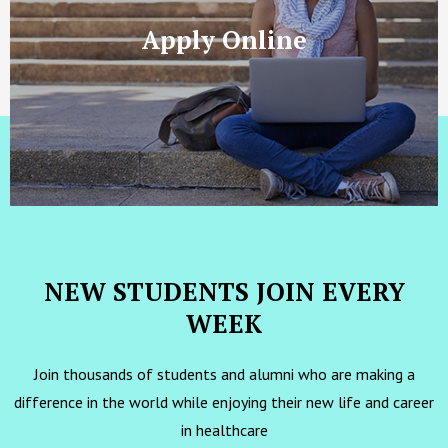
Apply Online
NEW STUDENTS JOIN EVERY
WEEK
Join thousands of students and alumni who are making a
difference in the world while enjoying their new life and career
in healthcare