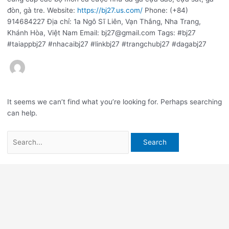
đòn, gà tre. Website:
https://bj27.us.com/
Phone: (+84)
914684227 Địa chỉ: 1a Ngô Sĩ Liên, Vạn Thắng, Nha Trang,
Khánh Hòa, Việt Nam Email: bj27@gmail.com Tags: #bj27
#taiappbj27 #nhacaibj27 #linkbj27 #trangchubj27 #dagabj27
It seems we can’t find what you’re looking for. Perhaps searching
can help.