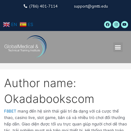
Skip
Search
(786) 401-7114
support@gmtti.edu
to
for:
content
F
I
Y
EN
ES
a
n
o
c
s
u
e
t
t
b
a
u
o
g
b
o
r
e
Men
k
a
m
Author name:
Okadabookscom
F8BET
mang đến hệ sinh thái giải trí đa dạng với cá cược thể
thao, casino live, slot game, bắn cá và nhiều trò chơi đổi thưởng
hấp dẫn. Giao diện được tối ưu trực quan giúp người chơi dễ thao
tác, trải nghiệm mượt mà trên mọi thiết bị. Hệ thống thanh toán