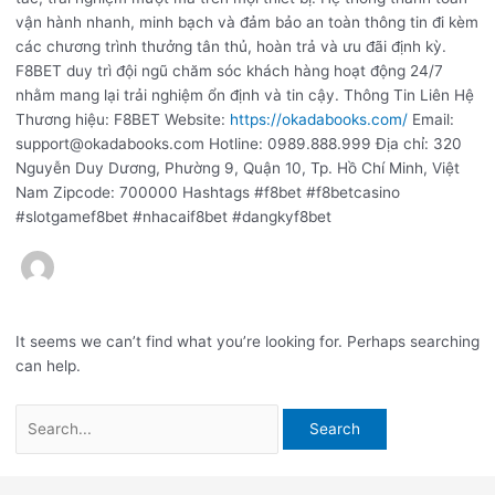
vận hành nhanh, minh bạch và đảm bảo an toàn thông tin đi kèm
các chương trình thưởng tân thủ, hoàn trả và ưu đãi định kỳ.
F8BET duy trì đội ngũ chăm sóc khách hàng hoạt động 24/7
nhằm mang lại trải nghiệm ổn định và tin cậy. Thông Tin Liên Hệ
Thương hiệu: F8BET Website:
https://okadabooks.com/
Email:
support@okadabooks.com Hotline: 0989.888.999 Địa chỉ: 320
Nguyễn Duy Dương, Phường 9, Quận 10, Tp. Hồ Chí Minh, Việt
Nam Zipcode: 700000 Hashtags #f8bet #f8betcasino
#slotgamef8bet #nhacaif8bet #dangkyf8bet
It seems we can’t find what you’re looking for. Perhaps searching
can help.