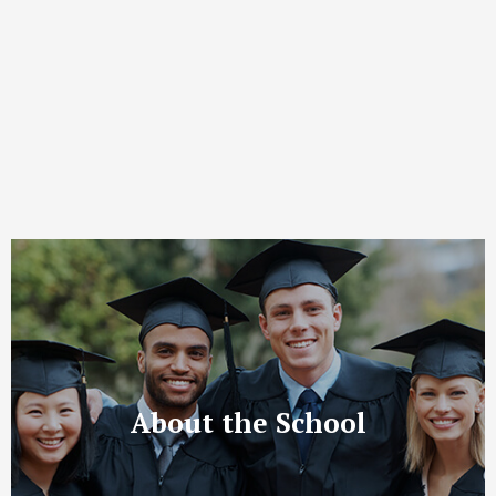
About the School