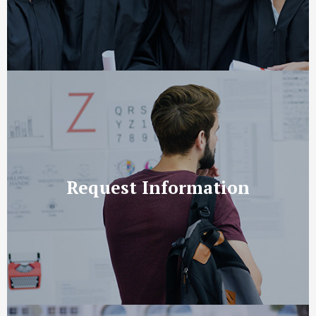
Request Information