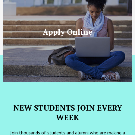
Apply Online
NEW STUDENTS JOIN EVERY
WEEK
Join thousands of students and alumni who are making a