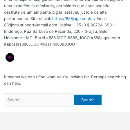
uma experiência otimizada, permitindo que cada usuário
desfrute de um ambiente digital estável, justo e de alta
performance. Site oficial:
https://888jogo.center/
Email:
888jogo.support@gmail.com Hotline: +55 (31) 98724-6531
Endereço: Rua Barbosa de Rezende, 220 - Grajaú, Belo
Horizonte - MG, Brazil #888JOGO #888_JOGO #888jogocenter
#apostas888JOGO #cassino888JOGO
It seems we can’t find what you’re looking for. Perhaps searching
can help.