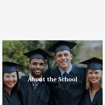
About the School