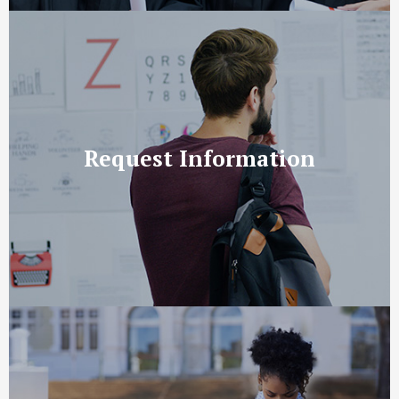
Request Information