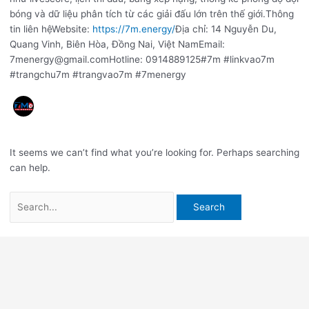
bóng và dữ liệu phân tích từ các giải đấu lớn trên thế giới.Thông
tin liên hệWebsite:
https://7m.energy/
Địa chỉ: 14 Nguyễn Du,
Quang Vinh, Biên Hòa, Đồng Nai, Việt NamEmail:
7menergy@gmail.comHotline: 0914889125#7m #linkvao7m
#trangchu7m #trangvao7m #7menergy
It seems we can’t find what you’re looking for. Perhaps searching
can help.