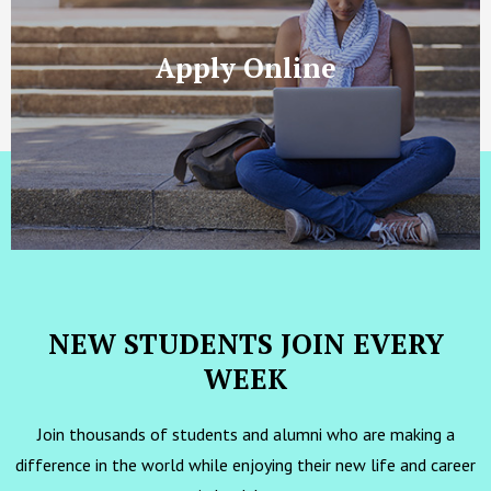
Apply Online
NEW STUDENTS JOIN EVERY
WEEK
Join thousands of students and alumni who are making a
difference in the world while enjoying their new life and career