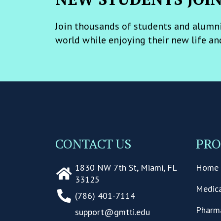
Join thousands of students and alumni
world while enjoying their new life an
CONTACT US
PR
1830 NW 7th St, Miami, FL
Home 
33125
Medica
(786) 401-7114
Pharma
support@gmtti.edu