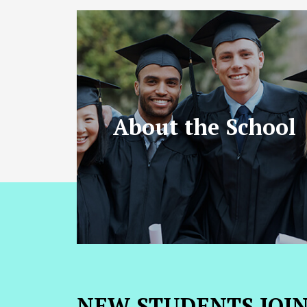
About the School
NEW STUDENTS JOI