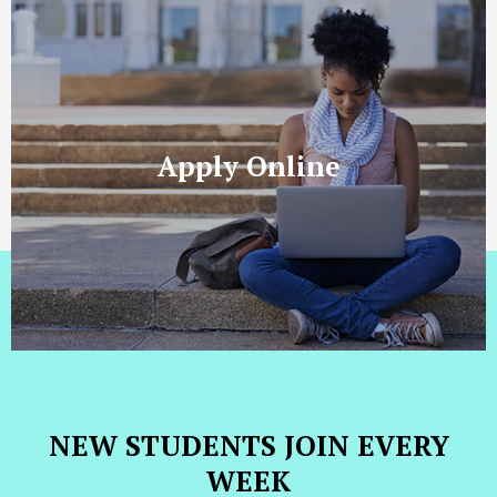
Apply Online
NEW STUDENTS JOIN EVERY
WEEK