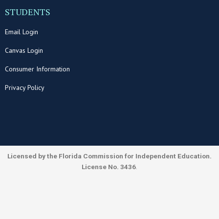
STUDENTS
Email Login
Canvas Login
Consumer Information
Privacy Policy
Licensed by the Florida Commission for Independent Education.
License No. 3436
.