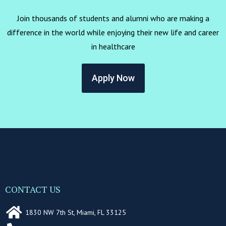
Join thousands of students and alumni who are making a
difference in the world while enjoying their new life and career
in healthcare
Apply Now
CONTACT US
1830 NW 7th St, Miami, FL 33125