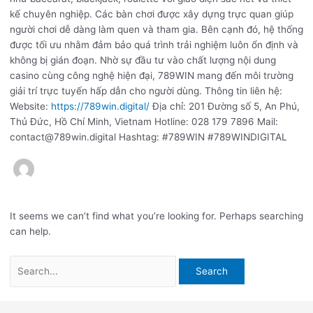
kế chuyên nghiệp. Các bàn chơi được xây dựng trực quan giúp
người chơi dễ dàng làm quen và tham gia. Bên cạnh đó, hệ thống
được tối ưu nhằm đảm bảo quá trình trải nghiệm luôn ổn định và
không bị gián đoạn. Nhờ sự đầu tư vào chất lượng nội dung
casino cùng công nghệ hiện đại, 789WIN mang đến môi trường
giải trí trực tuyến hấp dẫn cho người dùng. Thông tin liên hệ:
Website:
https://789win.digital/
Địa chỉ: 201 Đường số 5, An Phú,
Thủ Đức, Hồ Chí Minh, Vietnam Hotline: 028 179 7896 Mail:
contact@789win.digital Hashtag: #789WIN #789WINDIGITAL
It seems we can’t find what you’re looking for. Perhaps searching
can help.