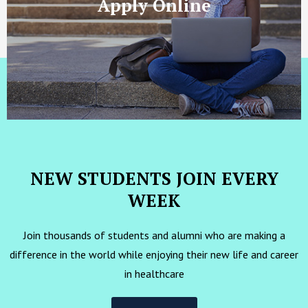
Apply Online
NEW STUDENTS JOIN EVERY
WEEK
Join thousands of students and alumni who are making a
difference in the world while enjoying their new life and career
in healthcare