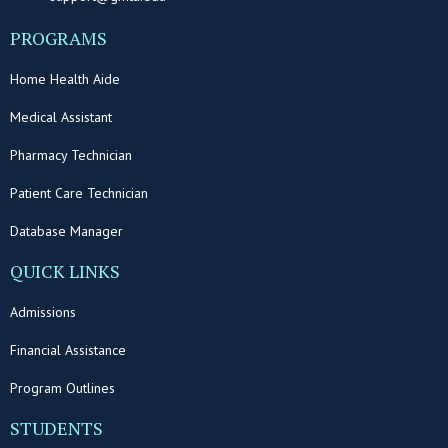
PROGRAMS
Home Health Aide
Medical Assistant
Pharmacy Technician
Patient Care Technician
Database Manager
QUICK LINKS
Admissions
Financial Assistance
Program Outlines
STUDENTS