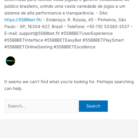
público brasileiro, unindo uma vasta variedade de jogos a um
sistema de alta performance e transparência. - Site:
https://5588bet.fit/
- Endereço: R. Rússia, 45 - Pinheiros, São
Paulo - SP, 16304-627, Brazil - Telefone: +55 (15) 53383-2537 -
E-mail: support@5588bet.fit #5588BETUserExperience
#5588BETInterface #5588BETEasyBet #5588BETPlaySmart
#5588BETOnlineGaming #5588BETExcellence
It seems we can’t find what you’re looking for. Perhaps searching
can help.