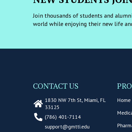
Join thousands of students and alumni
world while enjoying their new life an
CONTACT US
PR
1830 NW 7th St, Miami, FL
Home 
33125
Medica
(786) 401-7114
Pharma
support@gmtti.edu