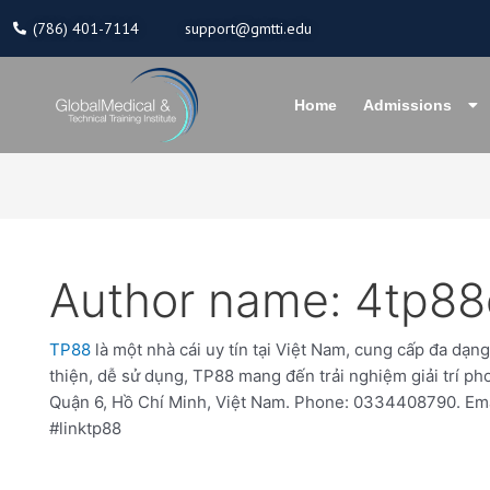
Skip
Search
(786) 401-7114
support@gmtti.edu
to
for:
content
Home
Admissions
Author name: 4tp8
TP88
là một nhà cái uy tín tại Việt Nam, cung cấp đa dạn
thiện, dễ sử dụng, TP88 mang đến trải nghiệm giải trí p
Quận 6, Hồ Chí Minh, Việt Nam. Phone: 0334408790. Em
#linktp88