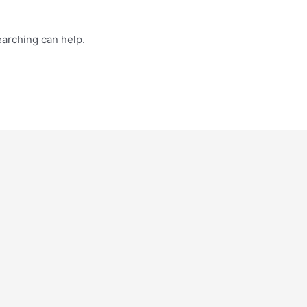
earching can help.