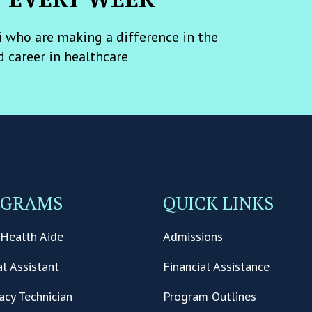
 who are making a difference in the
d career in healthcare
OGRAMS
QUICK LINKS
Health Aide
Admissions
l Assistant
Financial Assistance
cy Technician
Program Outlines