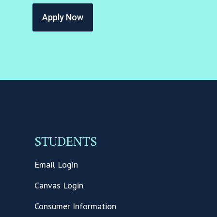
Apply Now
STUDENTS
Email Login
Canvas Login
Consumer Information