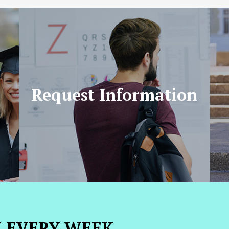
Request Information
N EVERY WEEK