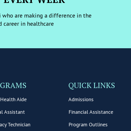
 who are making a difference in the
d career in healthcare
OGRAMS
QUICK LINKS
Health Aide
Admissions
l Assistant
Financial Assistance
cy Technician
Program Outlines