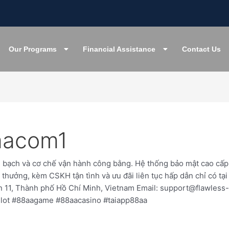
Our Programs
Financial Assistance
Contact Us
aacom1
h bạch và cơ chế vận hành công bằng. Hệ thống bảo mật cao cấp 
i thưởng, kèm CSKH tận tình và ưu đãi liên tục hấp dẫn chỉ có tạ
n 11, Thành phố Hồ Chí Minh, Vietnam Email: support@flawles
lot #88aagame #88aacasino #taiapp88aa