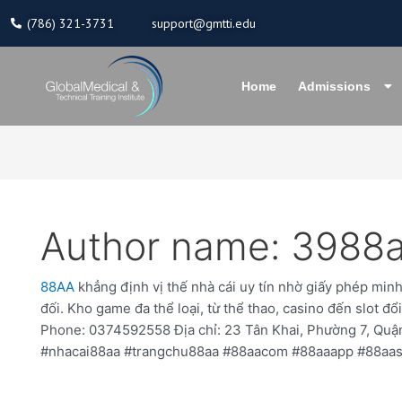
Skip
Search
(786) 321-3731
support@gmtti.edu
to
for:
content
Home
Admissions
Author name: 3988
88AA
khẳng định vị thế nhà cái uy tín nhờ giấy phép min
đối. Kho game đa thể loại, từ thể thao, casino đến slot đổ
Phone: 0374592558 Địa chỉ: 23 Tân Khai, Phường 7, Quậ
#nhacai88aa #trangchu88aa #88aacom #88aaapp #88aas