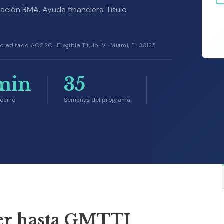
ación RMA. Ayuda financiera Título
creditado ACCSC · Elegible Título IV · Miami, FL 33125
min
35
carro
Semanas del programa
er hasta GMTTI