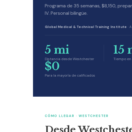
Programa de 35 semanas, $8,150, prepar
IV. Personal bilingüe.
Global Medical & Technical Training Institute
· A
5 mi
15 
Distancia desde Westchester
Tiempo en 
$0
Para la mayoría de calificados
CÓMO LLEGAR · WESTCHESTER
Desde Westchest