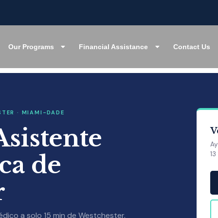
Our Programs
Financial Assistance
Contact Us
STER · MIAMI-DADE
Asistente
V
Ay
13
ca de
r
dico a solo 15 min de Westchester.