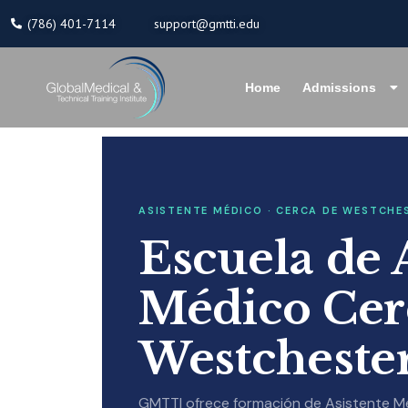
Skip
(786) 401-7114
support@gmtti.edu
to
content
Home
Admissions
ASISTENTE MÉDICO · CERCA DE WESTCHE
Escuela de 
Médico Cer
Westcheste
GMTTI ofrece formación de Asistente Mé