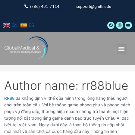
Skip
Search
(786) 401-7114
support@gmtti.edu
to
for:
content
F
I
Y
EN
ES
a
n
o
c
s
u
e
t
t
b
a
u
o
g
b
o
r
e
Men
k
a
m
Author name: rr88blue
RR88
đã khẳng định vị thế của mình trong lòng hàng triệu người
chơi trên toàn cầu. Với hệ thống game phong phú và phong cách
phục vụ đẳng cấp, thương hiệu nhanh chóng trở thành một hiện
tượng nổi bật trong làng game đánh bạc trực tuyến Châu Á, đặc
biệt tại Việt Nam. Ngay dưới đây là toàn bộ thông tin cập nhật
mới nhất về sân chơi cá cược hàng đầu này.Thông tin liên