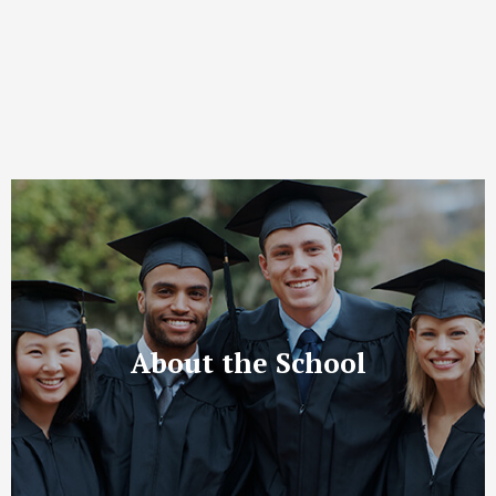
About the School