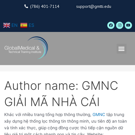
Skip
Search
(786) 401-7114
support@gmtti.edu
to
for:
content
F
I
Y
EN
ES
a
n
o
c
s
u
e
t
t
b
a
u
o
g
b
o
r
e
Men
k
a
m
Author name: GMNC
GIẢI MÃ NHÀ CÁI
Khác với nhiều trang tổng hợp thông thường,
GMNC
tập trung
xây dựng hệ thống lọc thông tin thông minh, ưu tiên độ an toàn
và tính xác thực, giúp cộng đồng cược thủ tiếp cận nguồn dữ
liệu giá trị một cách nhanh gọn và tin cậy. Website: