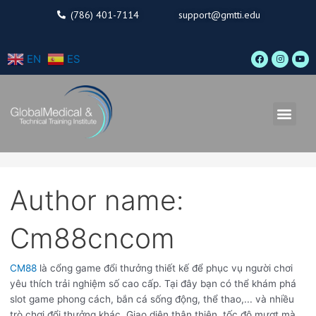
Skip
Search
(786) 401-7114
support@gmtti.edu
to
for:
content
F
I
Y
EN
ES
a
n
o
c
s
u
e
t
t
b
a
u
o
g
b
o
r
e
Men
k
a
m
Author name:
Cm88cncom
CM88
là cổng game đổi thưởng thiết kế để phục vụ người chơi
yêu thích trải nghiệm số cao cấp. Tại đây bạn có thể khám phá
slot game phong cách, bắn cá sống động, thể thao,... và nhiều
trò chơi đổi thưởng khác. Giao diện thân thiện, tốc độ mượt mà