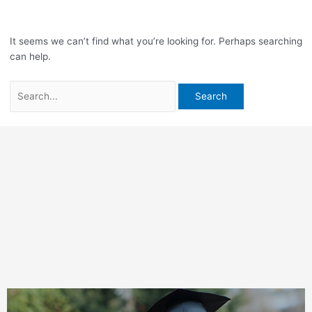
It seems we can’t find what you’re looking for. Perhaps searching
can help.