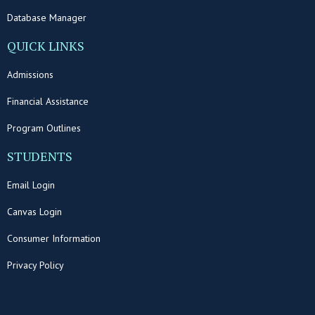
Database Manager
QUICK LINKS
Admissions
Financial Assistance
Program Outlines
STUDENTS
Email Login
Canvas Login
Consumer Information
Privacy Policy