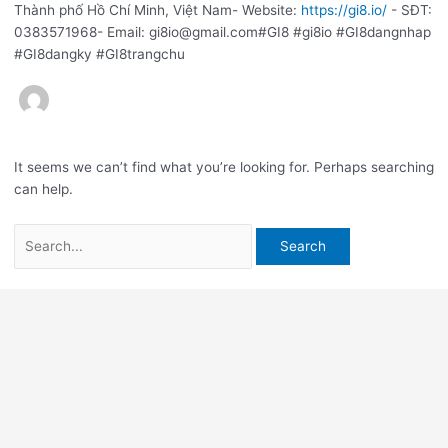
Thành phố Hồ Chí Minh, Việt Nam- Website:
https://gi8.io/
- SĐT:
0383571968- Email: gi8io@gmail.com#GI8 #gi8io #GI8dangnhap
#GI8dangky #GI8trangchu
It seems we can’t find what you’re looking for. Perhaps searching
can help.