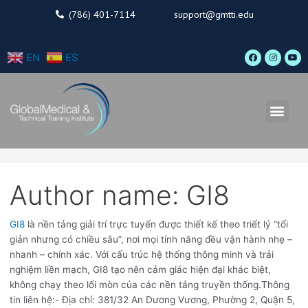
Skip
Search
(786) 401-7114
support@gmtti.edu
to
for:
content
F
I
Y
EN
ES
a
n
o
c
s
u
e
t
t
b
a
u
o
g
b
o
r
e
Men
k
a
m
Author name: GI8
GI8
là nền tảng giải trí trực tuyến được thiết kế theo triết lý “tối
giản nhưng có chiều sâu”, nơi mọi tính năng đều vận hành nhẹ –
nhanh – chính xác. Với cấu trúc hệ thống thông minh và trải
nghiệm liền mạch, GI8 tạo nên cảm giác hiện đại khác biệt,
không chạy theo lối mòn của các nền tảng truyền thống.Thông
tin liên hệ:- Địa chỉ: 381/32 An Dương Vương, Phường 2, Quận 5,